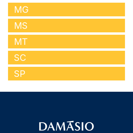
MG
MS
MT
SC
SP